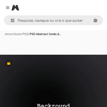
Magnific
Close menu
Pesqui
Início
/
stock
/
PSD
/
PSD Abstract fundo d…
Premium