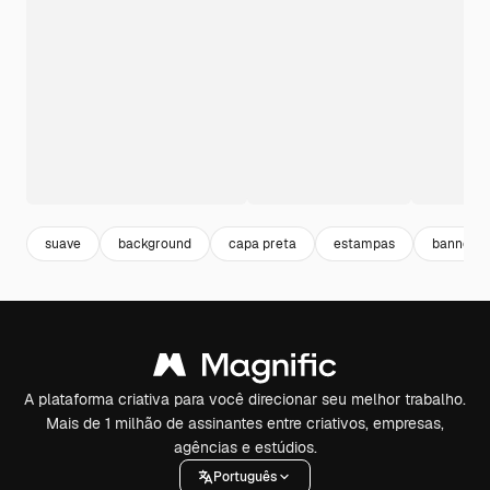
suave
background
capa preta
estampas
banner g
A plataforma criativa para você direcionar seu melhor trabalho.
Mais de 1 milhão de assinantes entre criativos, empresas,
agências e estúdios.
Português