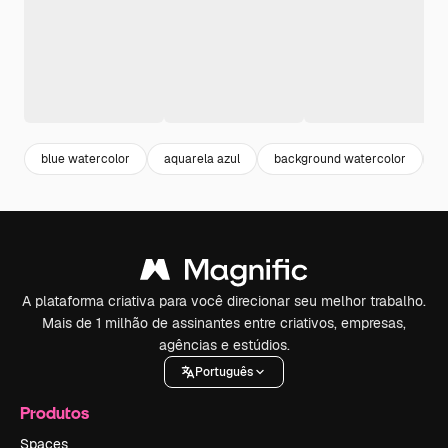
blue watercolor
aquarela azul
background watercolor
f
A plataforma criativa para você direcionar seu melhor trabalho.
Mais de 1 milhão de assinantes entre criativos, empresas,
agências e estúdios.
Português
Produtos
Spaces