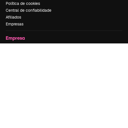
Política de cookies
Central de confiabilidade
Afiliados
Empresas
Empresa
Preços
Sobre nós
Reviews
Emprego
Tendências de pesquisa
Blog
Eventos
Slidesgo
Vender conteúdo
Sala de imprensa
Procurando por magnific.ai?