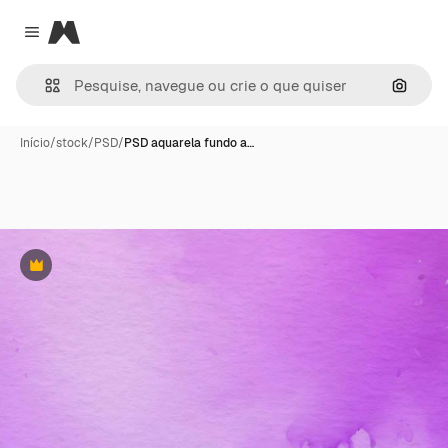
Magnific
Close menu
Pesqui
Início
/
stock
/
PSD
/
PSD aquarela fundo a…
Premium