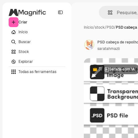
Criar
Início
/
stock
/
PSD
/
PSD cabeça 
Início
Buscar
PSD cabeça de repolho
saratahmazli
Stock
Explorar
Gerada com IA
Todas as ferramentas
Premium