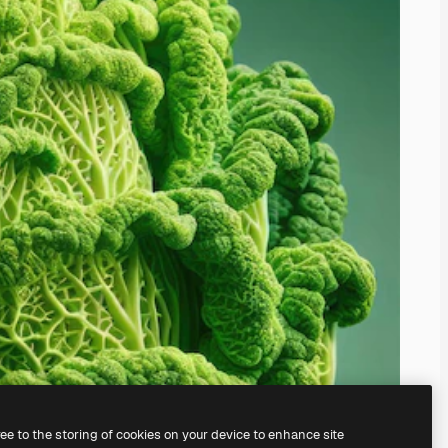
ree to the storing of cookies on your device to enhance site
nosso
gerador de imagens com IA.