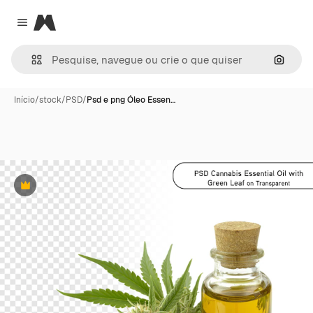
Magnific
Close menu
Pesqui
Início
/
stock
/
PSD
/
Psd e png Óleo Essen…
Premium