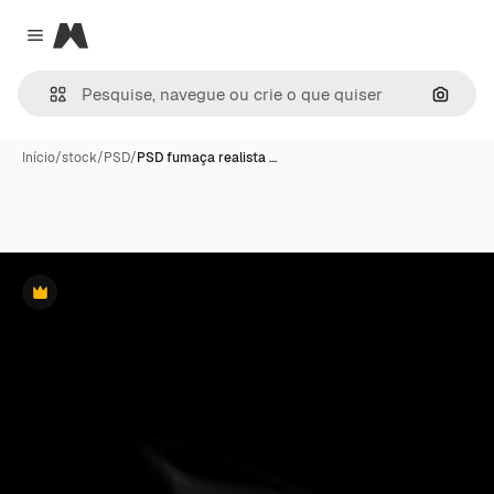
Magnific
Close menu
Pesqui
Início
/
stock
/
PSD
/
PSD fumaça realista …
Premium