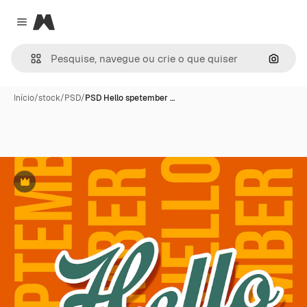
Magnific
Close menu
Pesqui
Início
/
stock
/
PSD
/
PSD Hello spetember …
Premium