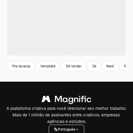
fita laranja
template
3d render
3d
feed
fita r
A plataforma criativa para você direcionar seu melhor trabalho.
Mais de 1 milhão de assinantes entre criativos, empresas,
agências e estúdios.
Português