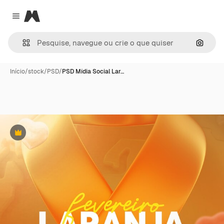
Magnific
Close menu
Pesqui
Início
/
stock
/
PSD
/
PSD Mídia Social Lar…
Premium