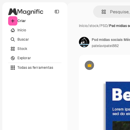
Criar
Início
/
stock
/
PSD
/
Psd mídias s
Início
Buscar
Psd mídias sociais Mê
patelavipatel882
Stock
Explorar
Todas as ferramentas
Premium