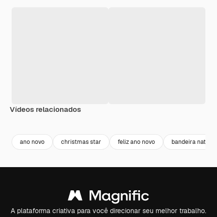
Vídeos relacionados
Premium
Premium
Gerado por IA
Premium
Premium
ano novo
christmas star
feliz ano novo
bandeira natal
A plataforma criativa para você direcionar seu melhor trabalho.