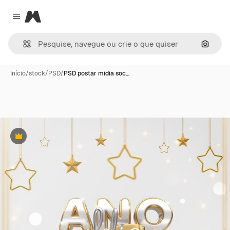
Magnific
Close menu
Pesqui
Início
/
stock
/
PSD
/
PSD postar mídia soc…
Premium