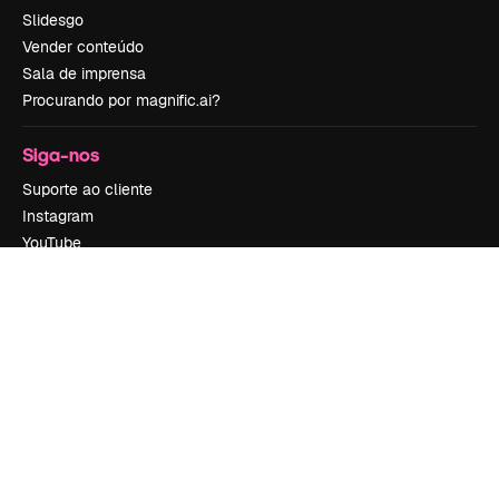
Slidesgo
Vender conteúdo
Sala de imprensa
Procurando por magnific.ai?
Siga-nos
Suporte ao cliente
Instagram
YouTube
LinkedIn
TikTok
Discord
X
Reddit
Copyright © 2010-
2026
Freepik Company S.L.U.
Todos os direitos
reservados
.