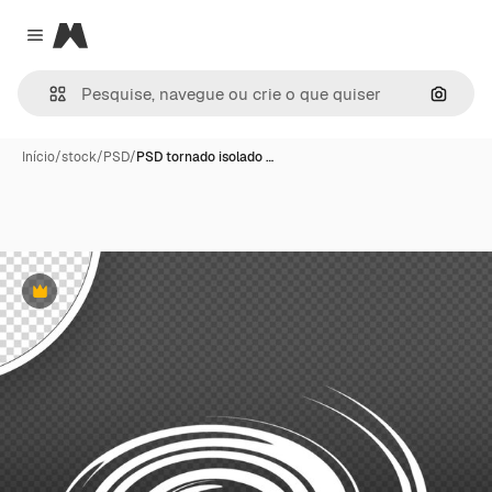
Magnific
Close menu
Pesqui
Início
/
stock
/
PSD
/
PSD tornado isolado …
Premium