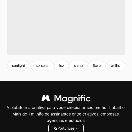
sunlight
luz solar
luz
shine
flare
brilho
r
A plataforma criativa para você direcionar seu melhor trabalho.
Mais de 1 milhão de assinantes entre criativos, empresas,
agências e estúdios.
Português