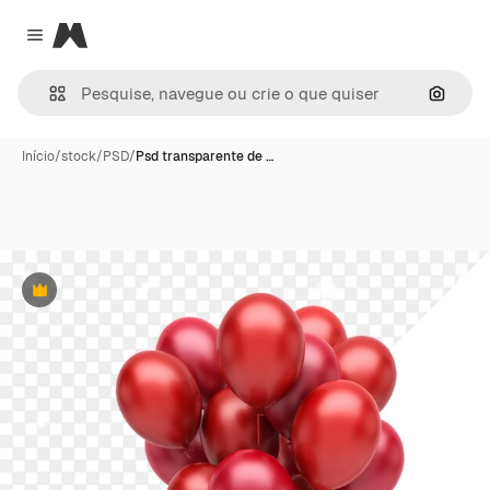
Magnific
Close menu
Pesqui
Início
/
stock
/
PSD
/
Psd transparente de …
Premium