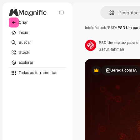
Criar
Início
/
stock
/
PSD
/
PSD Um cart
Início
Buscar
SaifurRahman
Stock
Explorar
Gerada com IA
Todas as ferramentas
Premium