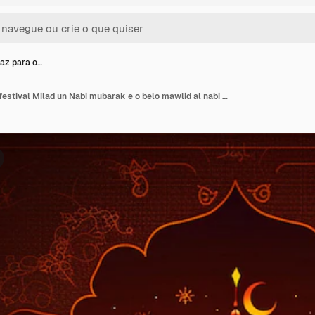
az para o…
PSD Um cartaz para o festival Milad un Nabi mubarak e o belo mawlid al nabi com fundo islâmico