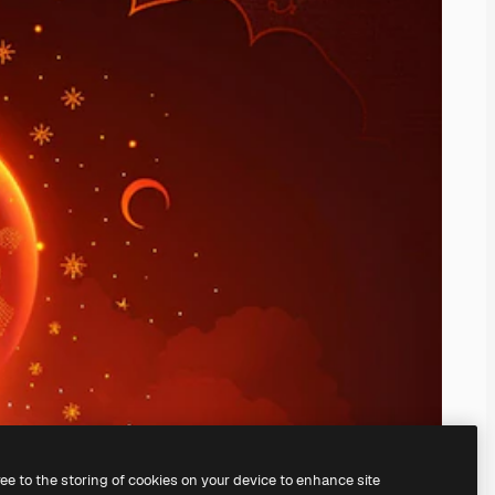
ree to the storing of cookies on your device to enhance site
nosso
gerador de imagens com IA.