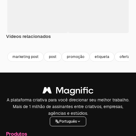
Vídeos relacionados
Premium
Premium
Premium
Premium
marketing post
post
promoção
etiqueta
oferta
A plataforma criativa para você direcionar seu melhor trabalho.
Mais de 1 milhão de assinantes entre criativos, empresas,
agências e estúdios.
Português
Produtos