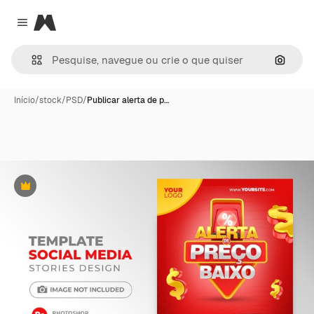
Magnific
Close menu
Pesqui
Início
/
stock
/
PSD
/
Publicar alerta de p…
Premium