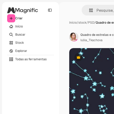
Criar
Início
/
stock
/
PSD
/
Quadro de es
Início
Buscar
Iuliia_Tkachova
Stock
Explorar
Todas as ferramentas
Premium