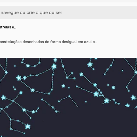
trelas e…
Quadro de estrelas e constelações desenhadas de forma desigual em azul com um efeito de brilho