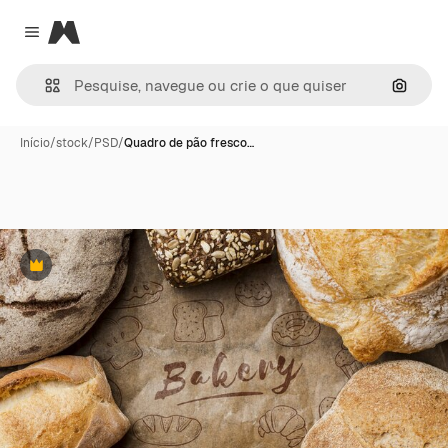
Magnific
Close menu
Pesqui
Início
/
stock
/
PSD
/
Quadro de pão fresco…
Premium