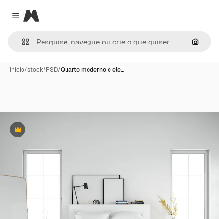
Magnific
Close menu
Pesqui
Início
/
stock
/
PSD
/
Quarto moderno e ele…
Premium