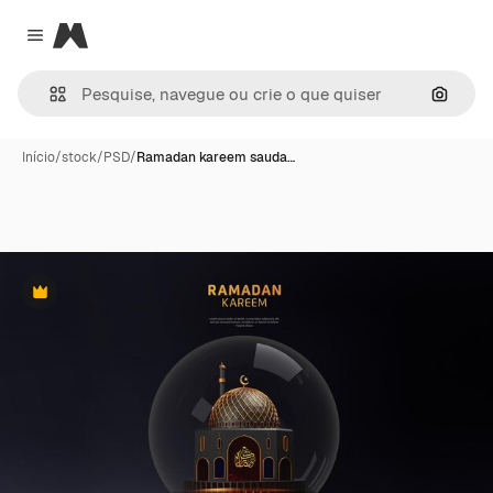
Magnific
Close menu
Pesqui
Início
/
stock
/
PSD
/
Ramadan kareem sauda…
Premium