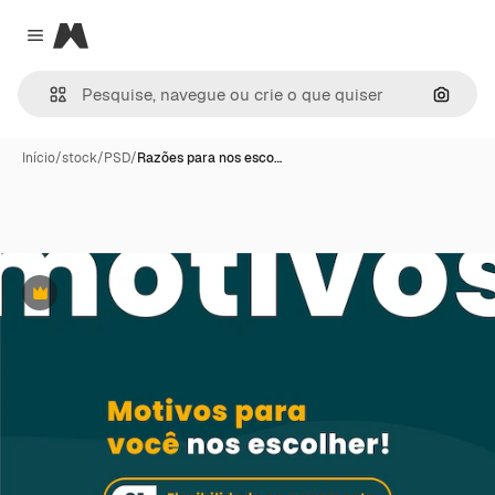
Magnific
Close menu
Pesqui
Início
/
stock
/
PSD
/
Razões para nos esco…
Premium