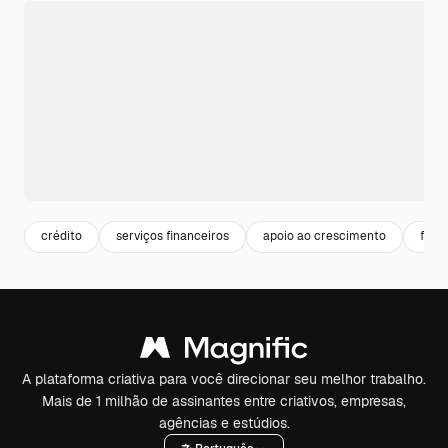
crédito
serviços financeiros
apoio ao crescimento
flex
A plataforma criativa para você direcionar seu melhor trabalho.
Mais de 1 milhão de assinantes entre criativos, empresas,
agências e estúdios.