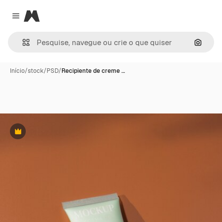
Magnific
Close menu
Pesqui
Início
/
stock
/
PSD
/
Recipiente de creme …
Premium