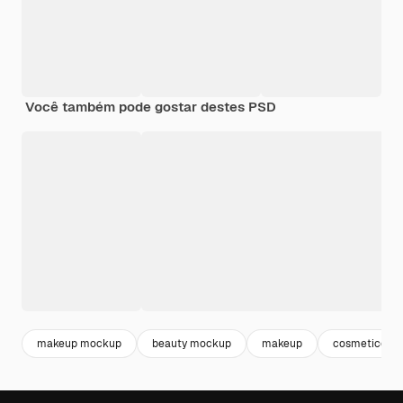
Você também pode gostar destes PSD
makeup mockup
beauty mockup
makeup
cosmeticos