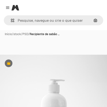
Magnific
Close menu
Pesqui
Início
/
stock
/
PSD
/
Recipiente de sabão …
Premium