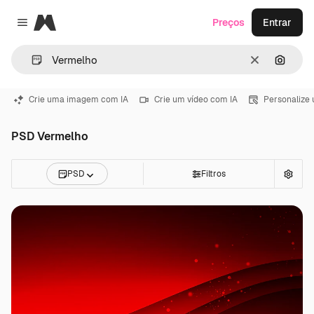
Magnific
Preços
Entrar
Close menu
Limpar
Pesqui
Crie uma imagem com IA
Crie um vídeo com IA
Personalize
PSD Vermelho
PSD
Filtros