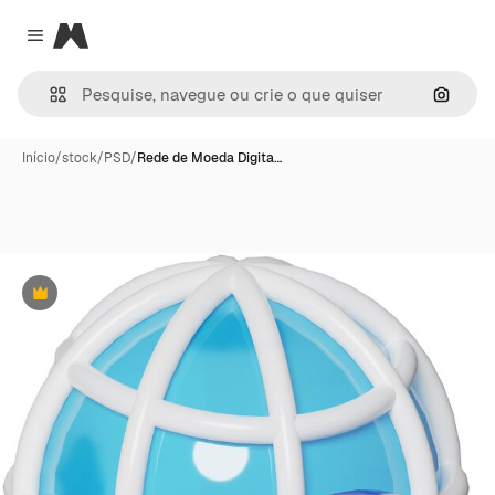
Magnific
Close menu
Pesqui
Início
/
stock
/
PSD
/
Rede de Moeda Digita…
Premium