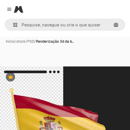
Magnific
Close menu
Pesqui
Início
/
stock
/
PSD
/
Renderização 3d da b…
Premium