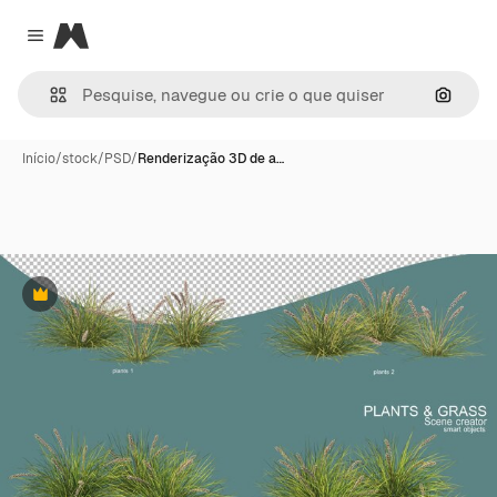
Magnific
Close menu
Pesqui
Início
/
stock
/
PSD
/
Renderização 3D de a…
Premium