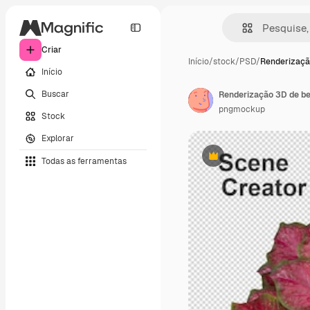
Criar
Início
/
stock
/
PSD
/
Renderizaçã
Início
Buscar
Renderização 3D de be
pngmockup
Stock
Explorar
Todas as ferramentas
Premium