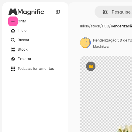
Criar
Início
/
stock
/
PSD
/
Renderizaçã
Início
Buscar
Renderização 3D de fl
blackikea
Stock
Explorar
Todas as ferramentas
Premium