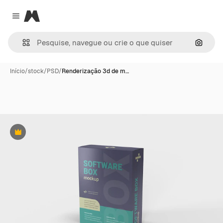
Magnific
Close menu
Pesqui
Início
/
stock
/
PSD
/
Renderização 3d de m…
Premium