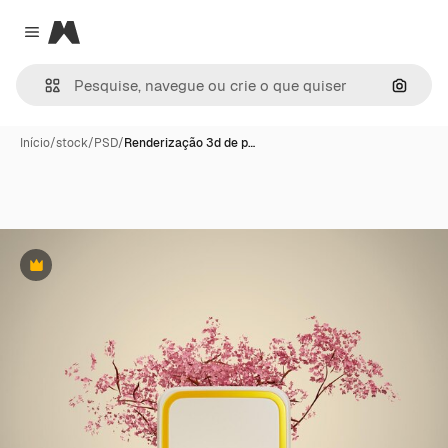
Magnific
Close menu
Pesqui
Início
/
stock
/
PSD
/
Renderização 3d de p…
Premium