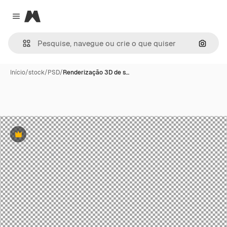
Magnific
Close menu
Pesqui
Início
/
stock
/
PSD
/
Renderização 3D de s…
Premium