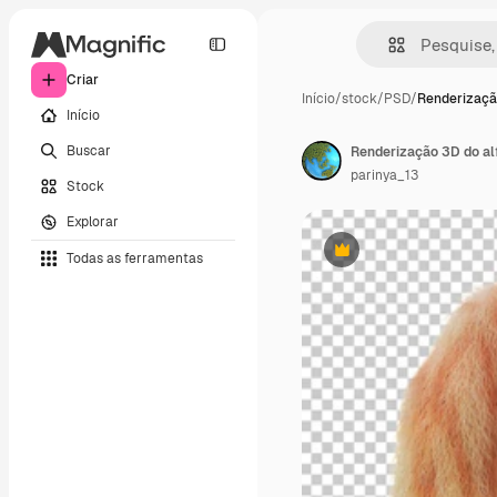
Criar
Início
/
stock
/
PSD
/
Renderizaçã
Início
Buscar
Renderização 3D do alf
parinya_13
Stock
Explorar
Todas as ferramentas
Premium