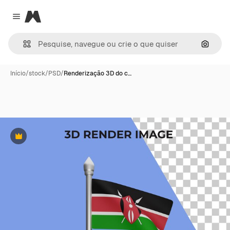
Magnific
Close menu
Pesqui
Início
/
stock
/
PSD
/
Renderização 3D do c…
Premium