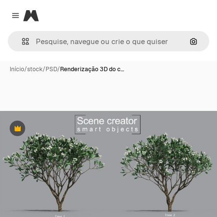
Magnific
Close menu
Pesqui
Início
/
stock
/
PSD
/
Renderização 3D do c…
Premium