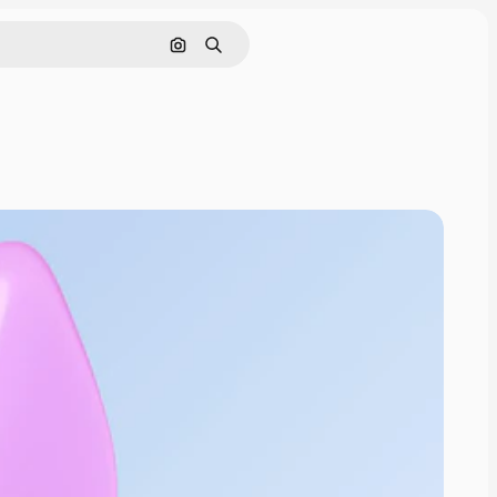
Pesquisar por imagem
Buscar