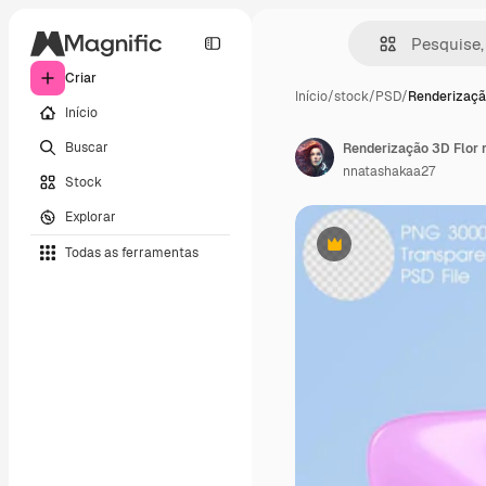
Criar
Início
/
stock
/
PSD
/
Renderizaçã
Início
Buscar
Renderização 3D Flor r
nnatashakaa27
Stock
Explorar
Todas as ferramentas
Premium