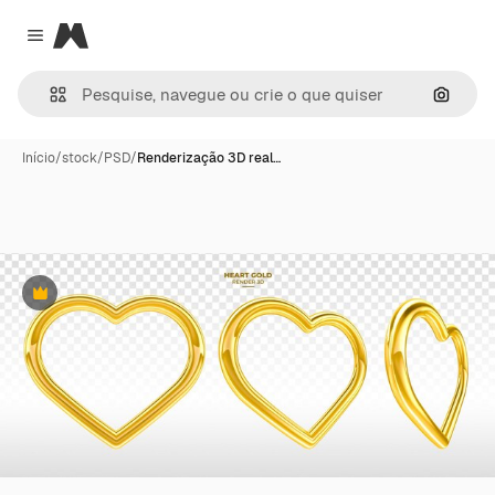
Magnific
Close menu
Pesqui
Início
/
stock
/
PSD
/
Renderização 3D real…
Premium