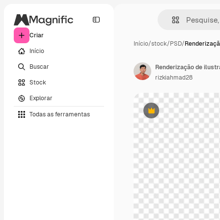
Criar
Início
/
stock
/
PSD
/
Renderização
Início
Buscar
Renderização de ilustr
rizkiahmad28
Stock
Explorar
Todas as ferramentas
Premium