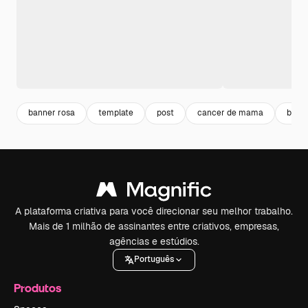
banner rosa
template
post
cancer de mama
bann
A plataforma criativa para você direcionar seu melhor trabalho.
Mais de 1 milhão de assinantes entre criativos, empresas,
agências e estúdios.
Português
Produtos