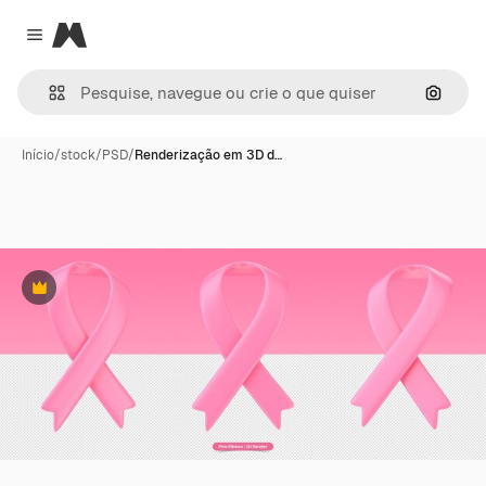
Magnific
Close menu
Pesqui
Início
/
stock
/
PSD
/
Renderização em 3D d…
Premium