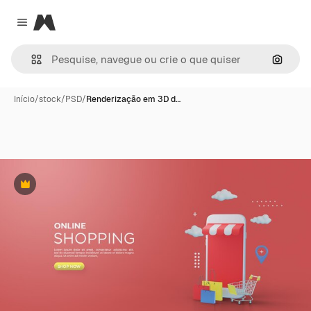
Magnific
Close menu
Pesqui
Início
/
stock
/
PSD
/
Renderização em 3D d…
Premium