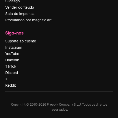
Slidesgo
Vender conteúdo
Sala de imprensa
Procurando por magnific.ai?
Siga-nos
Suporte ao cliente
Instagram
YouTube
LinkedIn
TikTok
Discord
X
Reddit
Copyright © 2010-
2026
Freepik Company S.L.U.
Todos os direitos
reservados
.