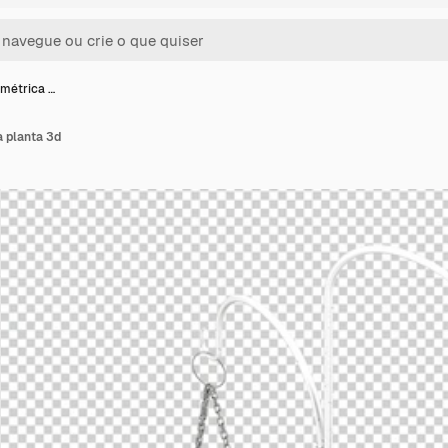
ométrica …
a planta 3d