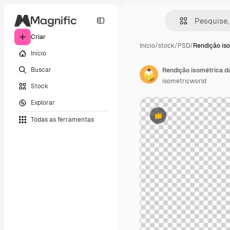
Criar
Início
/
stock
/
PSD
/
Rendição is
Início
Buscar
Rendição isométrica d
isometricworld
Stock
Explorar
Todas as ferramentas
Premium