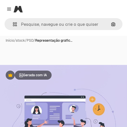
Magnific
Close menu
Pesqui
Início
/
stock
/
PSD
/
Representação gráfic…
Gerada com IA
Premium