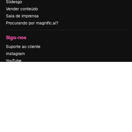
Slidesgo
Vender conteúdo
Sala de imprensa
Procurando por magnific.ai?
Siga-nos
Suporte ao cliente
Instagram
YouTube
LinkedIn
TikTok
Discord
X
Reddit
Copyright © 2010-
2026
Freepik Company S.L.U.
Todos os direitos
reservados
.