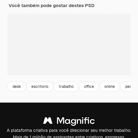
Você também pode gostar destes PSD
desk
escritorio
trabalho
office
online
pessoa
A plataforma criativa para você direcionar seu melhor trabalho.
Mais de 1 milhão de assinantes entre criativos, empresas,