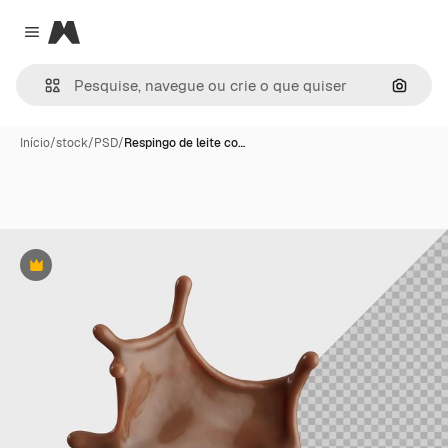
Magnific
Close menu
Pesqui
Início
/
stock
/
PSD
/
Respingo de leite co…
Premium