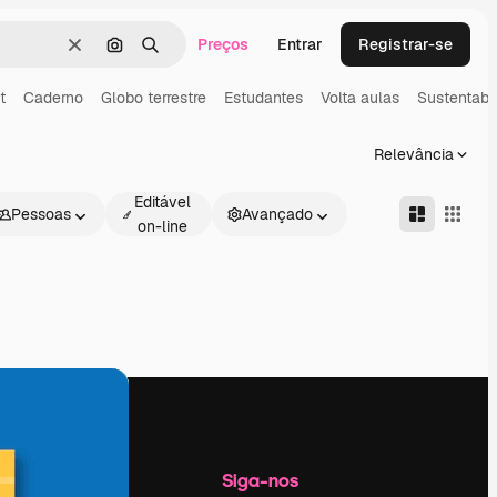
Preços
Entrar
Registrar-se
Limpar
Pesquisar por imagem
Buscar
t
Caderno
Globo terrestre
Estudantes
Volta aulas
Sustentabi
Relevância
Editável
Pessoas
Avançado
on-line
Empresa
Siga-nos