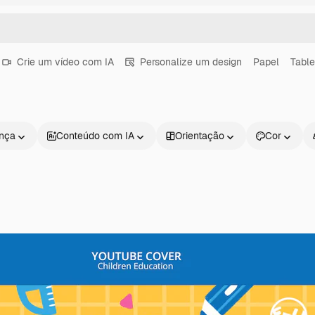
Crie um vídeo com IA
Personalize um design
Papel
Table
ença
Conteúdo com IA
Orientação
Cor
Produtos
Começar