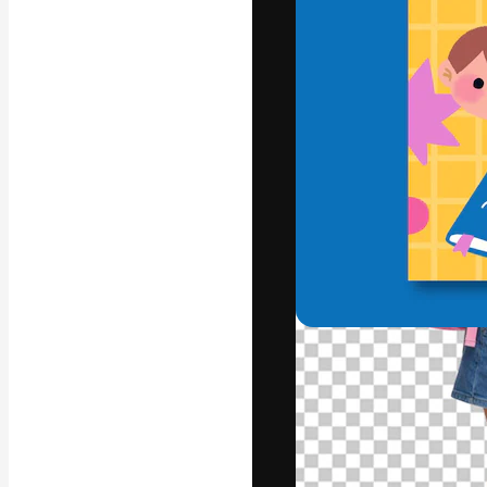
A plataforma cr
seu melhor trab
assinantes entr
agências e estú
Português
Copyright © 2010