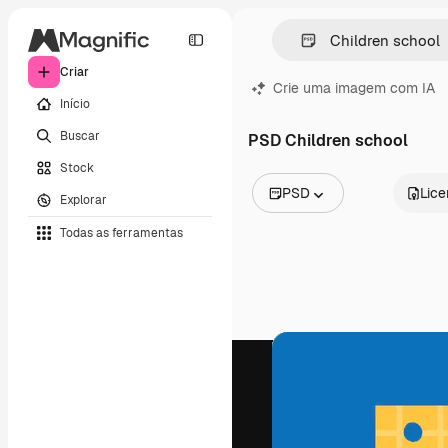
Criar
Crie uma imagem com IA
Início
Buscar
PSD Children school
Stock
PSD
Lic
Explorar
Todas as imagens
Todas as ferramentas
Vetores
Ilustrações
Fotos
PSD
Modelos
Mockups
Vídeos
Clipes de vídeo
Animações
Modelos de vídeos
Ícones
Modelos 3D
Fontes