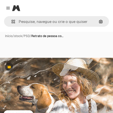
Magnific
Close menu
Pesqui
Início
/
stock
/
PSD
/
Retrato de pessoa co…
Premium