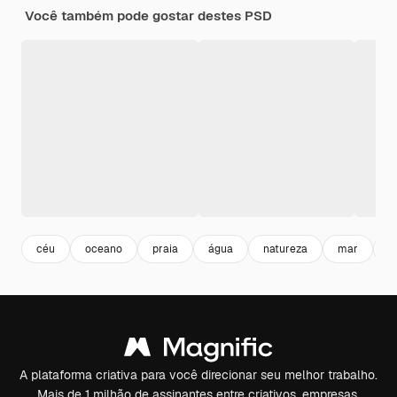
Você também pode gostar destes PSD
céu
oceano
praia
água
natureza
mar
l
A plataforma criativa para você direcionar seu melhor trabalho.
Mais de 1 milhão de assinantes entre criativos, empresas,