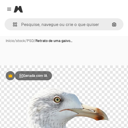
Magnific
Close menu
Pesqui
Início
/
stock
/
PSD
/
Retrato de uma gaivo…
Gerada com IA
Premium