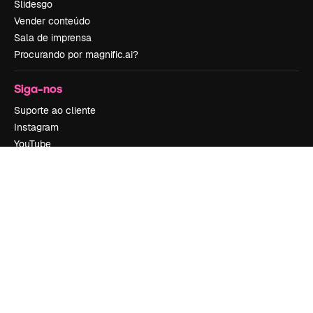
Slidesgo
Vender conteúdo
Sala de imprensa
Procurando por magnific.ai?
Siga-nos
Suporte ao cliente
Instagram
YouTube
LinkedIn
TikTok
Discord
X
Reddit
Copyright © 2010-
2026
Freepik Company S.L.U.
Todos os direitos
reservados
.