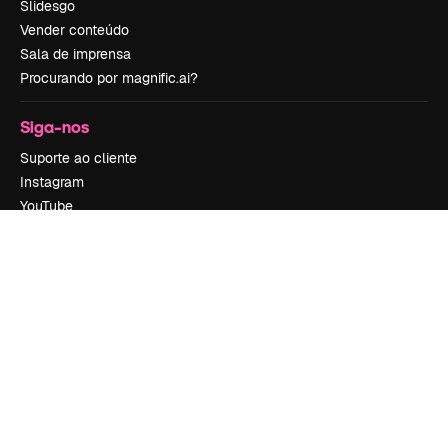
Slidesgo
Vender conteúdo
Sala de imprensa
Procurando por magnific.ai?
Siga-nos
Suporte ao cliente
Instagram
YouTube
LinkedIn
TikTok
Discord
X
Reddit
Copyright © 2010-
2026
Freepik Company S.L.U.
Todos os direitos
reservados
.