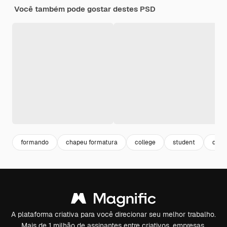
Você também pode gostar destes PSD
formando
chapeu formatura
college
student
dipl
A plataforma criativa para você direcionar seu melhor trabalho.
Mais de 1 milhão de assinantes entre criativos, empresas,