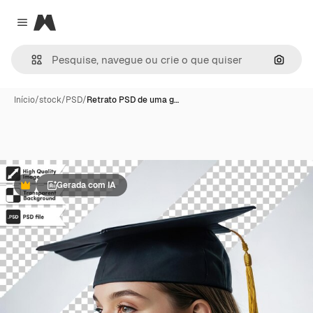
Magnific
Close menu
Pesqui
Início
/
stock
/
PSD
/
Retrato PSD de uma g…
Gerada com IA
Premium