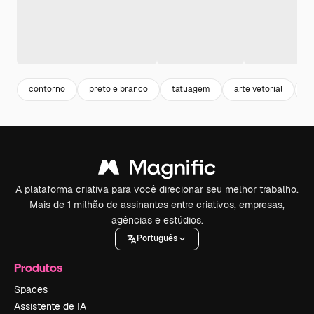
contorno
preto e branco
tatuagem
arte vetorial
Cl
A plataforma criativa para você direcionar seu melhor trabalho.
Mais de 1 milhão de assinantes entre criativos, empresas,
agências e estúdios.
Português
Produtos
Spaces
Assistente de IA