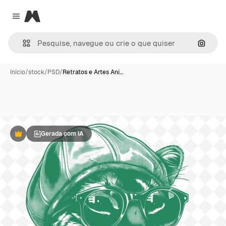
Magnific
Close menu
Pesqui
Início
/
stock
/
PSD
/
Retratos e Artes Ani…
Gerada com IA
Premium