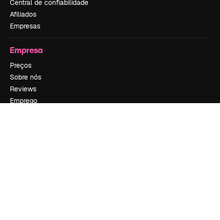
Central de confiabilidade
Afiliados
Empresas
Empresa
Preços
Sobre nós
Reviews
Emprego
Tendências de pesquisa
Blog
Eventos
Slidesgo
Vender conteúdo
Sala de imprensa
Procurando por magnific.ai?
Siga-nos