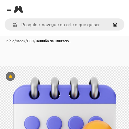
Magnific
Close menu
Pesqui
Início
/
stock
/
PSD
/
Reunião de utilizado…
Premium