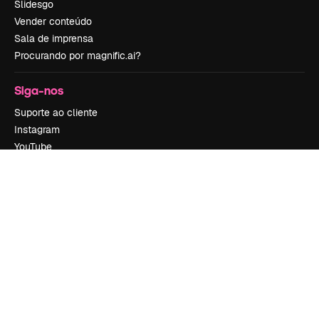
Slidesgo
Vender conteúdo
Sala de imprensa
Procurando por magnific.ai?
Siga-nos
Suporte ao cliente
Instagram
YouTube
LinkedIn
TikTok
Discord
X
Reddit
Copyright © 2010-
2026
Freepik Company S.L.U.
Todos os direitos
reservados
.