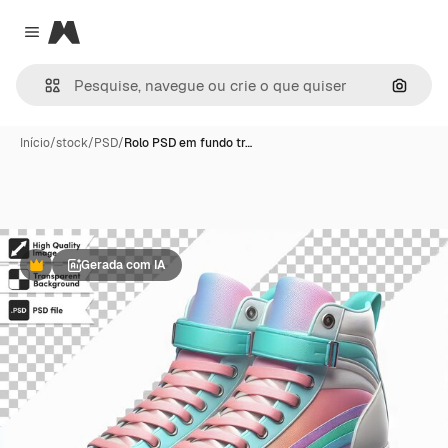
Magnific
Close menu
Pesqui
Início
/
stock
/
PSD
/
Rolo PSD em fundo tr…
Gerada com IA
Premium