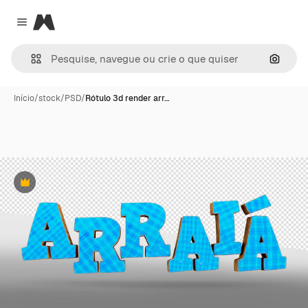
Magnific
Close menu
Pesqui
Início
/
stock
/
PSD
/
Rótulo 3d render arr…
Premium