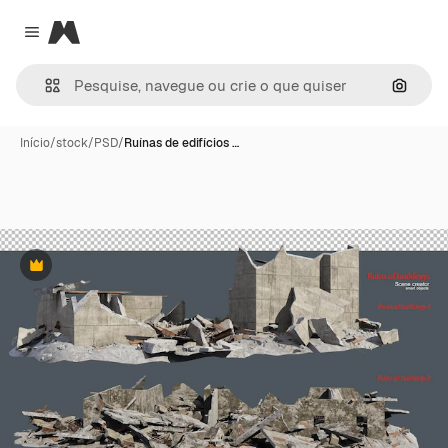
Magnific
Close menu
Pesqui
Início
/
stock
/
PSD
/
Ruínas de edifícios …
Premium