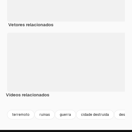
Vetores relacionados
Vídeos relacionados
Premium
Premium
Gerado por IA
Premium
Premium
Gerado por 
terremoto
ruinas
guerra
cidade destruida
destrui