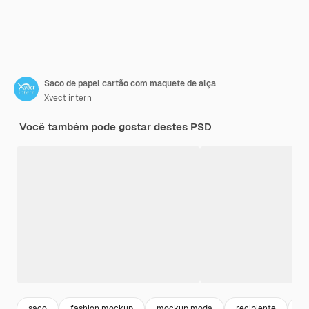
Saco de papel cartão com maquete de alça
Xvect intern
Você também pode gostar destes PSD
saco
fashion mockup
mockup moda
recipiente
sn