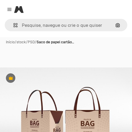
Magnific
Close menu
Pesqui
Início
/
stock
/
PSD
/
Saco de papel cartão…
Premium